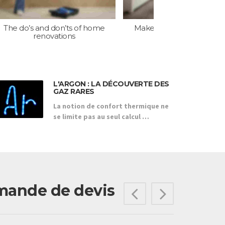
The do’s and don’ts of home
Make your living room m
renovations
enjoyable
L'ARGON : LA DÉCOUVERTE DES
GAZ RARES
La notion de confort thermique ne
se limite pas au seul calcul …
demande de devis
Previous
Next