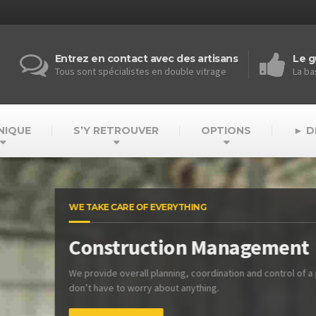
Entrez en contact avec des artisans
Le g
Tous sont spécialistes en double vitrage
La ba
NIQUE
S’Y RETROUVER
OPTIONS
► D
WE TAKE CARE OF EVERYTHING
Construction Management
e provide overall planning, coordination and control of a project, so you
don’t have to worry about anything.