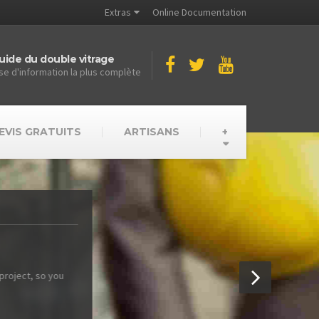
Extras
Online Documentation
uide du double vitrage
se d'information la plus complète
EVIS GRATUITS
ARTISANS
+