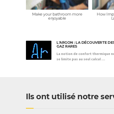
Make your bathroom more
How Impor
enjoyable
L
L'ARGON : LA DÉCOUVERTE DE
GAZ RARES
La notion de confort thermique n
se limite pas au seul calcul …
Ils ont utilisé notre s