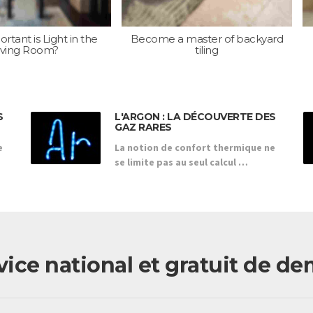
tant is Light in the
Become a master of backyard
iving Room?
tiling
S
L'ARGON : LA DÉCOUVERTE DES
GAZ RARES
e
La notion de confort thermique ne
se limite pas au seul calcul …
ervice national et gratuit de 