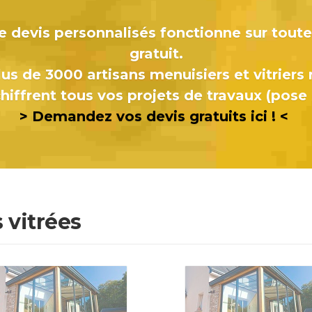
 devis personnalisés fonctionne sur toute 
gratuit.
us de 3000 artisans menuisiers et vitriers ré
hiffrent tous vos projets de travaux (pose 
>
Demandez vos devis gratuits ici ! <
 vitrées