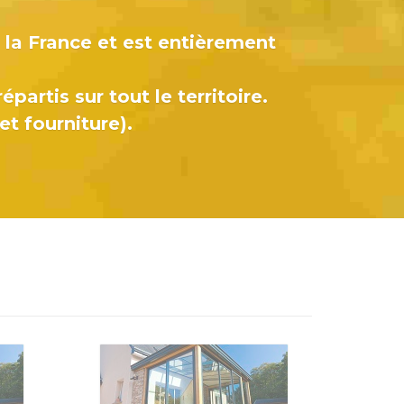
la France et est entièrement
partis sur tout le territoire.
et fourniture).